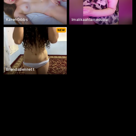
KarenGibbs
lmalikaahlamedubai
BrendaBennett