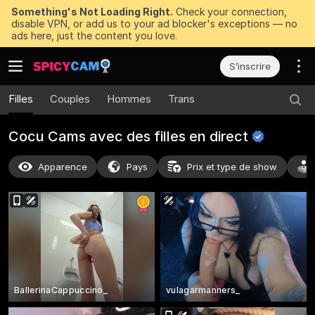
Something's Not Loading Right.
Check your connection,
disable VPN, or add us to your ad blocker's exceptions — no
ads here, just the content you love.
S’inscrire
Filles
Couples
Hommes
Trans
Cocu Cams avec des filles en
direct
Apparence
Pays
Prix et type de show
BallerinaCappuccino_
vulagarmanners_