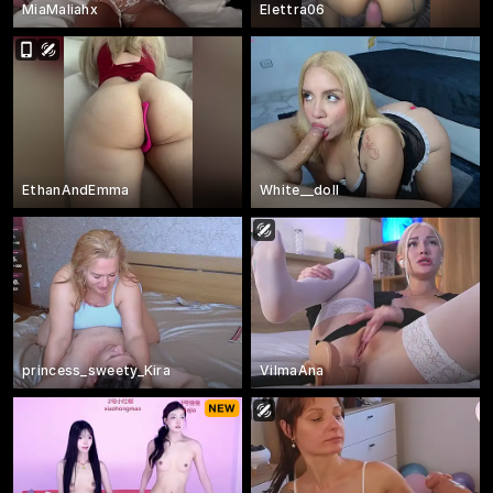
MiaMaliahx
Elettra06
EthanAndEmma
White__doll
princess_sweety_Kira
VilmaAna