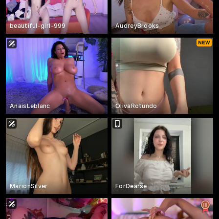
beautiful-girl-999
AudreyBrooks_
AnaisLeblanc
OlivaRotundo
MarionSilver
ForDearse