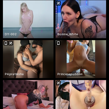
DY-002
Bonnie_White
P4pratiksha
Princesspuddinn