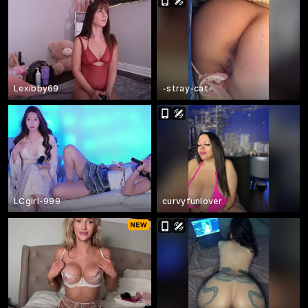
Lexibby69
-stray-cat-
LCgirl-999
curvyfunlover