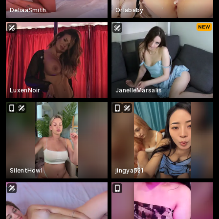
DeliaaSmith
Orlababy
LuxenNoir
JanelleMarsalis
SilentHowl
jingya521