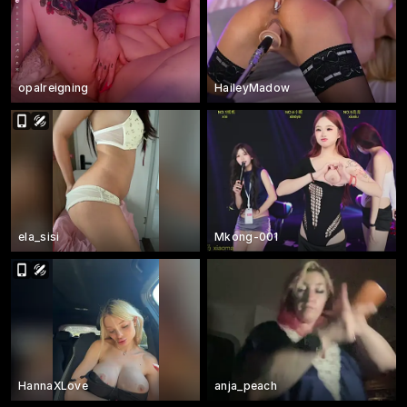
opalreigning
HaileyMadow
ela_sisi
Mkong-001
HannaXLove
anja_peach